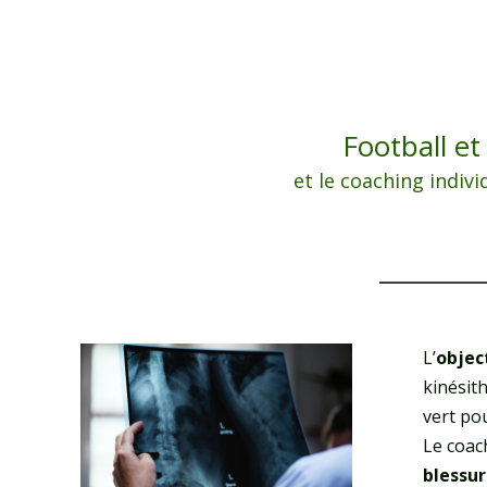
Football e
et le coaching indiv
L’
objec
kinésit
vert pou
Le coac
blessu