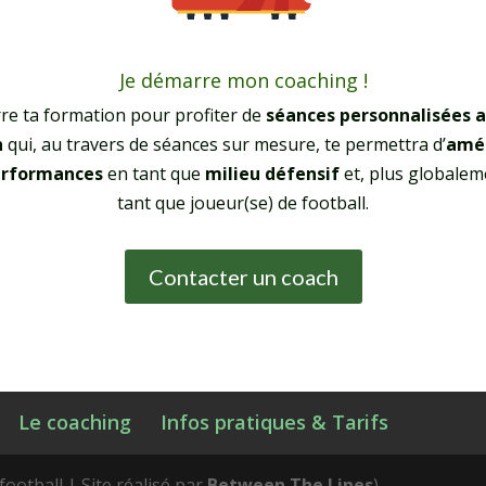
Je démarre mon coaching !
e ta formation pour profiter de
séances
personnalisées
a
h
qui, au travers de séances sur mesure, te permettra d’
amél
erformances
en tant que
milieu défensif
et, plus globalem
tant que joueur(se) de football.
Contacter un coach
Le coaching
Infos pratiques & Tarifs
football | Site réalisé par
Between The Lines
)