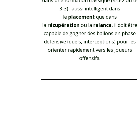
dans une formation classique (4-4-2 ou 4
3-3) : aussi intelligent dans
le
placement
que dans
la
récupération
ou la
relance
, il doit êtr
capable de gagner des ballons en phase
défensive (duels, interceptions) pour les
orienter rapidement vers les joueurs
offensifs.