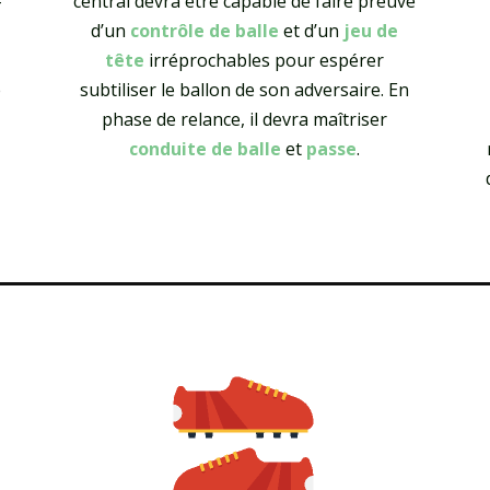
-
central devra être capable de faire preuve
d’un
contrôle de balle
et d’un
jeu de
tête
irréprochables pour espérer
e
subtiliser le ballon de son adversaire. En
phase de relance, il devra maîtriser
conduite de balle
et
passe
.