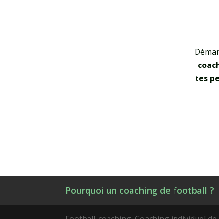
Démarr
coac
tes p
Pourquoi un coaching de football ?
Football-coaching, Coaching individuel de 