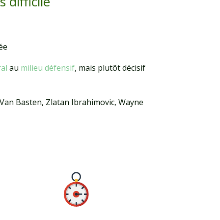
difficile
lée
al
au
milieu défensif
, mais plutôt décisif
 Van Basten, Zlatan Ibrahimovic, Wayne